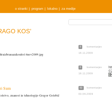
o stranki
program
lokalno
za medije
DRAGO KOS’
komentarjev
0
16.11.2009
ltraizbranazakonito14nov2009.jpg
ht
komentarjev
0
©2
16.11.2009
tri Sum
komentarjev
62
03.06.2009
 šolstvo, znanost in tehnologijo Gregor Golobič