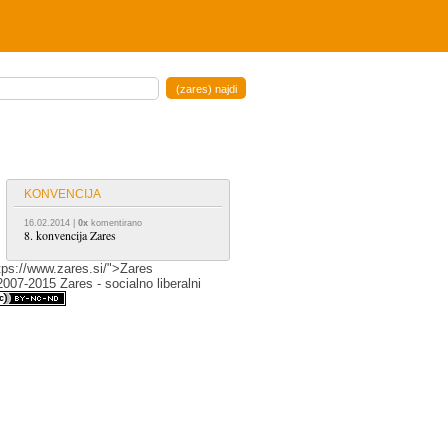
KONVENCIJA
16.02.2014
|
0x
komentirano
8. konvencija Zares
tps://www.zares.si/">Zares
007-2015 Zares - socialno liberalni