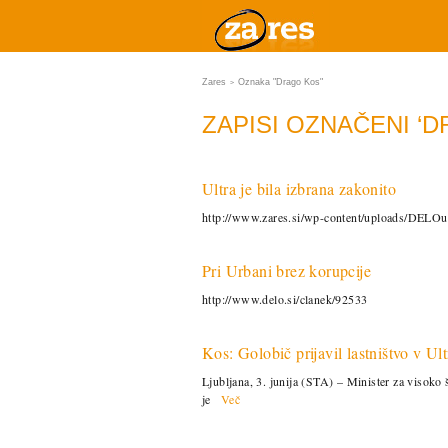
Zares
Oznaka "Drago Kos"
>
ZAPISI OZNAČENI ‘
Ultra je bila izbrana zakonito
http://www.zares.si/wp-content/uploads/DELOu
Pri Urbani brez korupcije
http://www.delo.si/clanek/92533
Kos: Golobič prijavil lastništvo v Ul
Ljubljana, 3. junija (STA) – Minister za visoko
je
Več