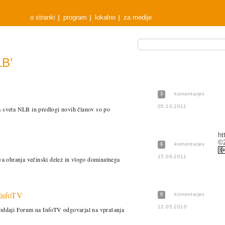
o stranki
program
lokalno
za medije
B’
komentarjev
3
05.10.2011
sveta NLB in predlogi novih članov so po
ht
©2
komentarjev
6
15.09.2011
ava ohranja večinski delež in vlogo dominatnega
 InfoTV
komentarjev
0
12.05.2010
 oddaji Forum na InfoTV odgovarjal na vprašanja