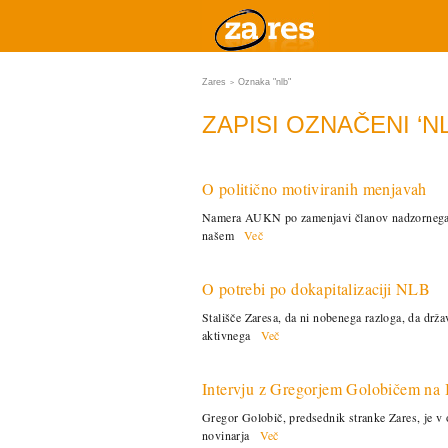
Zares
Oznaka "nlb"
>
ZAPISI OZNAČENI ‘NL
O politično motiviranih menjavah
Namera AUKN po zamenjavi članov nadzornega 
našem
Več
O potrebi po dokapitalizaciji NLB
Stališče Zaresa, da ni nobenega razloga, da drž
aktivnega
Več
Intervju z Gregorjem Golobičem na
Gregor Golobič, predsednik stranke Zares, je v
novinarja
Več