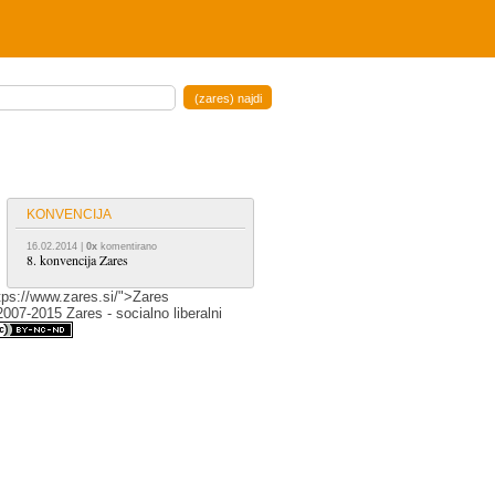
KONVENCIJA
16.02.2014
|
0x
komentirano
8. konvencija Zares
tps://www.zares.si/">Zares
007-2015 Zares - socialno liberalni