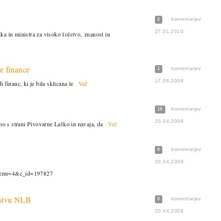
komentarjev
2
27.01.2010
a in ministra za visoko šolstvo, znanost in
ne finance
komentarjev
1
17.06.2009
financ, ki je bila sklicana le
Več
komentarjev
18
20.04.2009
no s strani Pivovarne Laško in navaja, da
Več
komentarjev
0
20.04.2009
enu=4&c_id=197827
dstvu NLB
komentarjev
0
20.04.2009