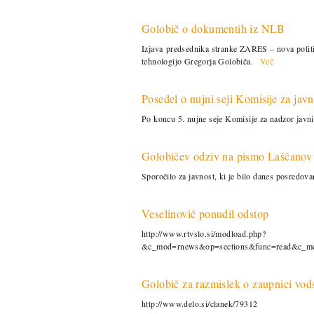
Golobič o dokumentih iz NLB
Izjava predsednika stranke ZARES – nova politik
tehnologijo Gregorja Golobiča.
Več
Posedel o nujni seji Komisije za jav
Po koncu 5. nujne seje Komisije za nadzor javnih 
Golobičev odziv na pismo Laščanov
Sporočilo za javnost, ki je bilo danes posredova
Veselinovič ponudil odstop
http://www.rtvslo.si/modload.php?
&c_mod=rnews&op=sections&func=read&c_m
Golobič za razmislek o zaupnici vo
http://www.delo.si/clanek/79312