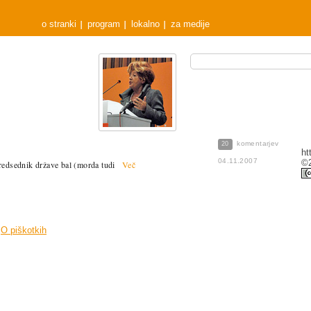
o stranki
program
lokalno
za medije
komentarjev
20
ht
04.11.2007
©2
 predsednik države bal (morda tudi
Več
O piškotkih