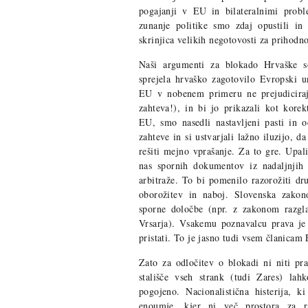
pogajanji v EU in bilateralnimi prob
zunanje politike smo zdaj opustili in
skrinjica velikih negotovosti za prihodno
Naši argumenti za blokado Hrvaške s
sprejela hrvaško zagotovilo Evropski u
EU v nobenem primeru ne prejudiciraj
zahteva!), in bi jo prikazali kot kor
EU, smo nasedli nastavljeni pasti in o
zahteve in si ustvarjali lažno iluzijo, 
rešiti mejno vprašanje. Za to gre. Upal
nas spornih dokumentov iz nadaljnjih 
arbitraže. To bi pomenilo razorožiti d
oborožitev in naboj. Slovenska zakon
sporne določbe (npr. z zakonom razgl
Vrsarja). Vsakemu poznavalcu prava je
pristati. To je jasno tudi vsem članicam
Zato za odločitev o blokadi ni niti pr
stališče vseh strank (tudi Zares) lah
pogojeno. Nacionalistična histerija, 
enoumje, kjer ni več prostora za ra