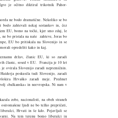
gro je očitno diktiral trikotnik Pahor-
 morda ne bodo dramatične. Nekoliko se bo
i bodo zahtevali nekaj sestankov in, čez
jem EU, bomo na točki, kjer smo zdaj, le
o, ne bo pristala na naše zahteve, Joras bo
mpe, EU bo pritiskala na Slovenijo in se
morali opredeliti kako in kaj.
seznamu držav, članic EU, ki so zaradi
ovih članic, sosed v EU. Francija je 10 let
ja je ovirala Slovenijo zaradi nepremičnin.
 Haiderja poskusila tudi Slovenijo, zaradi
 blokira Hrvaško zaradi meje. Predmet
ajbolj »balkanska« in neevropska. Ni nam v
kazala zobe, nacionalisti, na obeh straneh
n osiromašene ljudi ne bo težko prepričati,
 liberalci, Hrvati in še kdo. Pojavljali se
evarni. Na tem terenu bomo liberalci in