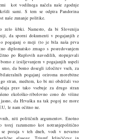
lemi kot vodilnega načela naše zgodnje
 kršili sami. S tem se odpira Pandorina
st naše zunanje politike.
o zelo šibki. Namesto, da bi Slovenija
niji, da sporni dokumenti v pogajanjih z
o pogajanj o meji (to je bila naša prva
ektno diplomatsko zmago s posredovanjem
čitno po Ruplovih navodilih, stopnjevali
da bomo z izsiljevanjem v pogajanjih uspeli
i smo, da bomo dosegli izločitev vseh, za
bilateralnih pogajanj oziroma morebitne
rugo stran, medtem, ko bi mi obdržali vso
odaja prav tako vsebuje za drugo stran
ašeno ekološko-ribolovno cono do višine
 jasno, da Hrvaška na tak pogoj ne more
 EU, le nam očitno ne.
avnih, niti političnih argumentov. Enotno
ko torej razumemo kot notranjepolitično
ki se poraja v teh dneh, vodi v nevarno
zlične glasove. Triumf Jelinčičeve in