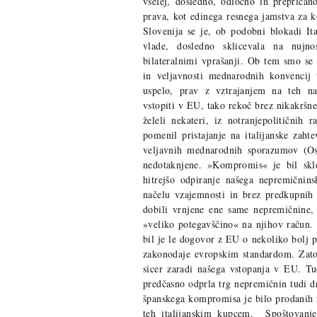
vselej, dosledno, odločno in prepriča
prava, kot edinega resnega jamstva za 
Slovenija se je, ob podobni blokadi Ita
vlade, dosledno sklicevala na nuj
bilateralnimi vprašanji. Ob tem smo s
in veljavnosti mednarodnih konvencij 
uspelo, prav z vztrajanjem na teh nač
vstopiti v EU, tako rekoč brez nikakršn
želeli nekateri, iz notranjepolitičnih 
pomenil pristajanje na italijanske zaht
veljavnih mednarodnih sporazumov (O
nedotaknjene. »Kompromis« je bil sk
hitrejšo odpiranje našega nepremičnins
načelu vzajemnosti in brez predkupnih pr
dobili vrnjene ene same nepremičnine,
»veliko potegavščino« na njihov račun.
bil je le dogovor z EU o nekoliko bolj 
zakonodaje evropskim standardom. Zato 
sicer zaradi našega vstopanja v EU. Tu
predčasno odprla trg nepremičnin tudi 
španskega kompromisa je bilo prodanih n
teh italijanskim kupcem. Spoštovanj