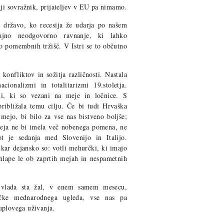
nji sovražnik, prijateljev v EU pa nimamo.
 državo, ko recesija že udarja po našem
rajno neodgovorno ravnanje, ki lahko
o pomembnih tržišč. V Istri se to občutno
konfliktov in sožitja različnosti. Nastala
cionalizmi in totalitarizmi 19.stoletja.
emi, ki so vezani na meje in ločnice. S
ibližala temu cilju. Če bi tudi Hrvaška
mejo, bi bilo za vse nas bistveno boljše;
Meja ne bi imela več nobenega pomena, ne
ot je sedanja med Slovenijo in Italijo.
, kar dejansko so: votli mehurčki, ki imajo
 hlape le ob zaprtih mejah in nespametnih
a vlada sta žal, v enem samem mesecu,
očke mednarodnega ugleda, vse nas pa
uplovega uživanja.