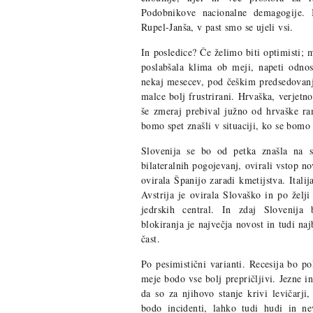
Podobnikove nacionalne demagogije. I
Rupel-Janša, v past smo se ujeli vsi.
In posledice? Če želimo biti optimisti;
poslabšala klima ob meji, napeti odnos
nekaj mesecev, pod češkim predsedovan
malce bolj frustrirani. Hrvaška, verjetn
še zmeraj prebival južno od hrvaške ra
bomo spet znašli v situaciji, ko se bomo 
Slovenija se bo od petka znašla na 
bilateralnih pogojevanj, ovirali vstop n
ovirala Španijo zaradi kmetijstva. Itali
Avstrija je ovirala Slovaško in po želji
jedrskih central. In zdaj Slovenija
blokiranja je največja novost in tudi n
čast.
Po pesimistični varianti. Recesija bo po
meje bodo vse bolj prepričljivi. Jezne i
da so za njihovo stanje krivi levičarji,
bodo incidenti, lahko tudi hudi in n