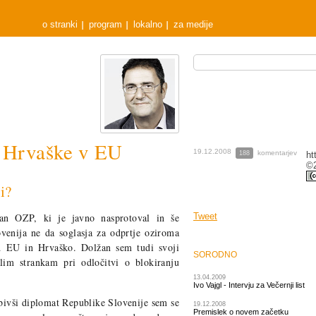
o stranki
program
lokalno
za medije
i Hrvaške v EU
19.12.2008
komentarjev
188
ht
©2
i?
lan OZP, ki je javno nasprotoval in še
Tweet
ovenija ne da soglasja za odprtje oziroma
ed EU in Hrvaško. Dolžan sem tudi svoji
SORODNO
talim strankam pri odločitvi o blokiranju
13.04.2009
Ivo Vajgl - Intervju za Večernji list
 bivši diplomat Republike Slovenije sem se
19.12.2008
Premislek o novem začetku