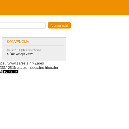
KONVENCIJA
16.02.2014
|
0x
komentirano
8. konvencija Zares
tps://www.zares.si/">Zares
007-2015 Zares - socialno liberalni