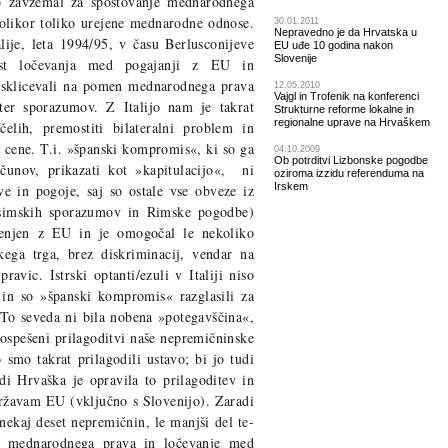
no zavzemal za spoštovanje mednarodnega
kolikor toliko urejene mednarodne odnose.
30.01.2011
Nepravedno je da Hrvatska u
lije, leta 1994/95, v času Berlusconijeve
EU uđe 10 godina nakon
Slovenije
nost ločevanja med pogajanji z EU in
e sklicevali na pomen mednarodnega prava
12.05.2010
Vajgl in Trofenik na konferenci
ter sporazumov. Z Italijo nam je takrat
Strukturne reforme lokalne in
regionalne uprave na Hrvaškem
elih, premostiti bilateralni problem in
e cene. T.i. »španski kompromis«, ki so ga
04.10.2009
Ob potrditvi Lizbonske pogodbe
računov, prikazati kot »kapitulacijo«, ni
oziroma izzidu referenduma na
Irskem
eve in pogoje, saj so ostale vse obveze iz
simskih sporazumov in Rimske pogodbe)
lenjen z EU in je omogočal le nekoliko
kega trga, brez diskriminacij, vendar na
avic. Istrski optanti/ezuli v Italiji niso
 in so »španski kompromis« razglasili za
 To seveda ni bila nobena »potegavščina«,
pospešeni prilagoditvi naše nepremičninske
smo takrat prilagodili ustavo; bi jo tudi
di Hrvaška je opravila to prilagoditev in
državam EU (vključno s Slovenijo). Zaradi
ekaj deset nepremičnin, le manjši del te-
e mednarodnega prava in ločevanje med