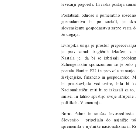
levičarji pogoreli. Hrvaška postaja zuna
Poslabšati odnose s pomembno sosedno
gospodarstvu in po sociali, je sk
slovenskemu gospodarstvu zapre vrata d
že dogaja.
Evropska unija je prostor preprečevanja 
je prav zaradi tragičnih izkušenj z na
Nastala je, da bi se izbrisali probl
Schengenskim sporazumom se je zelo pr
postala članica EU in prevzela zunanjo 
življenjsko, finančno in gospodarsko. 
bi predstavljala več ovire, bila bi k
Nacionalistični miti bi se izkazali za to
smisel in lahko spustijo svoje strupene
politikah. V enoumju.
Borut Pahor in »naša« levosredinsk
Slovenijo pripeljala do najnižje t
spremenila v ujetnike nacionalizma in R