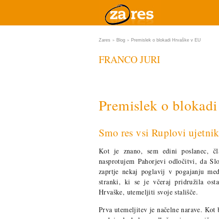
Zares
Blog
Premislek o blokadi Hrvaške v EU
>
>
FRANCO JURI
Premislek o blokad
Smo res vsi Ruplovi ujetnik
Kot je znano, sem edini poslanec, č
nasprotujem Pahorjevi odločitvi, da Sl
zaprtje nekaj poglavij v pogajanju m
stranki, ki se je včeraj pridružila os
Hrvaške, utemeljiti svoje stališče.
Prva utemeljitev je načelne narave. Kot