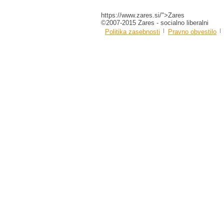
https://www.zares.si/">Zares
©2007-2015 Zares - socialno liberalni
Politika zasebnosti
Pravno obvestilo