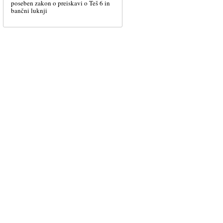
poseben zakon o preiskavi o Teš 6 in
bančni luknji