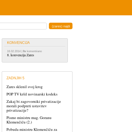
KONVENCIJA
16.02.2014
|
0x
komentirano
8. konvencija Zares
ZADNJIH 5
Zares sklenil svoj krog
POP TV kršil novinarski kodeks
Zakaj bi zagovorniki privatizacije
morali podpreti ustavitev
privatizacije?
Pismo ministru mag. Goranu
Klemenčiču (2.)
Pobuda ministru Klemenčiču za