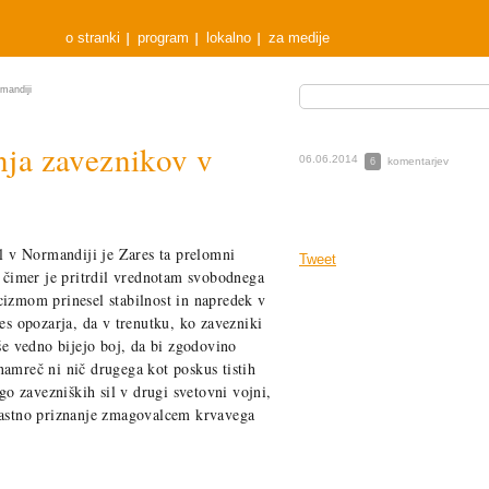
o stranki
program
lokalno
za medije
mandiji
nja zaveznikov v
06.06.2014
komentarjev
6
il v Normandiji je Zares ta prelomni
Tweet
s čimer je pritrdil vrednotam svobodnega
cizmom prinesel stabilnost in napredek v
res opozarja, da v trenutku, ko zavezniki
 še vedno bijejo boj, da bi zgodovino
namreč ni nič drugega kot poskus tistih
ago zavezniških sil v drugi svetovni vojni,
 častno priznanje zmagovalcem krvavega