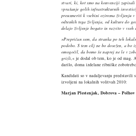
stvari, ki, kot smo na konvenciji zapisal
vprašanje golih infrastrukturnih investi
preusmeriti k vsebini oziroma življenju v
odtenkih tega življenja, od kulture do go
delajo življenje bogato in razvito v vseh
»Prepričan sem, da stranka po teh lokaln
podobo. S tem cilj ne bo dosežen, a bo iz
omogočil, da bomo še naprej ne le v zob
grizli
,« je dodal ob tem, ko je od mag. 
darilo, doma izdelane ribniške zobotrebc
Kandidati so v nadaljevanju predstavili s
izvoljeni na lokalnih volitvah 2010:
Marjan Plestenjak, Dobrova – Polhov