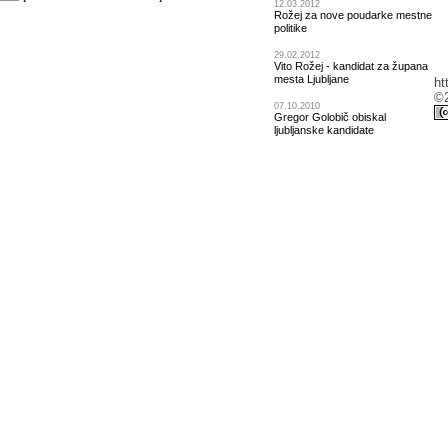
12.03.2012
Rožej za nove poudarke mestne
politike
29.02.2012
Vito Rožej - kandidat za župana
mesta Ljubljane
ht
©2
07.10.2010
Gregor Golobič obiskal
ljubljanske kandidate