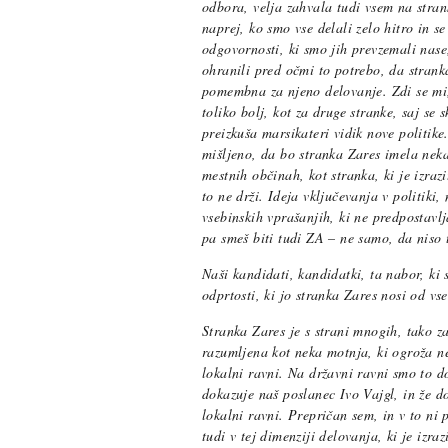
odbora, velja zahvala tudi vsem na strank
naprej, ko smo vse delali zelo hitro in s
odgovornosti, ki smo jih prevzemali nase
ohranili pred očmi to potrebo, da stranka
pomembna za njeno delovanje. Zdi se mi,
toliko bolj, kot za druge stranke, saj se s
preizkuša marsikateri vidik nove politike
mišljeno, da bo stranka Zares imela neka
mestnih občinah, kot stranka, ki je izraz
to ne drži. Ideja vključevanja v politiki
vsebinskih vprašanjih, ki ne predpostavl
pa smeš biti tudi ZA – ne samo, da niso 
Naši kandidati, kandidatki, ta nabor, ki s
odprtosti, ki jo stranka Zares nosi od vs
Stranka Zares je s strani mnogih, tako za
razumljena kot neka motnja, ki ogroža ne
lokalni ravni. Na državni ravni smo to 
dokazuje naš poslanec Ivo Vajgl, in že dos
lokalni ravni. Prepričan sem, in v to ni
tudi v tej dimenziji delovanja, ki je izr