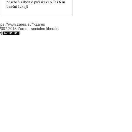
poseben zakon o preiskavi o Teš 6 in
bančni luknji
tps://www.zares.si/">Zares
007-2015 Zares - socialno liberalni