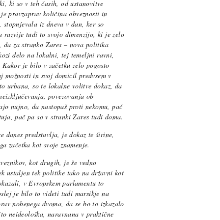
i, ki so v teh časih, od ustanovitve
e je pravzaprav količina obveznosti in
, stopnjevala iz dneva v dan, ker so
 razvije tudi to svojo dimenzijo, ki je zelo
 da za stranko Zares – nova politika
kozi delo na lokalni, tej temeljni ravni,
. Kakor je bilo v začetku zelo pogosto
j možnosti in svoj domicil predvsem v
ito urbana, so te lokalne volitve dokaz, da
, neizključevanja, povezovanja ob
jajo nujno, da nastopaš proti nekomu, pač
tuja, pač pa so v stranki Zares tudi doma.
e danes predstavlja, je dokaz te širine,
ega začetka kot svoje znamenje.
veznikov, kot drugih, je še vedno
k ustaljen tek politike tako na državni kot
dokazali, v Evropskem parlamentu to
lej je bilo to videti tudi marsikje na
 prav nobenega dvoma, da se bo to izkazalo
azito neideološka, naravnana v praktične