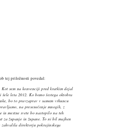
ob tej priložnosti povedal:
. Kot sem na konvenciji pred kratkim dejal
i šele leta 2012. Ko bomo šestega oktobra
tranke, bo to pravzaprav v samem vrhuncu
dpravljamo, na presenečenje mnogih, z
e in mestne svete bo nastopilo na teh
at za županje in župane. To ni bil majhen
a zahvalila direktorju pokrajinskega