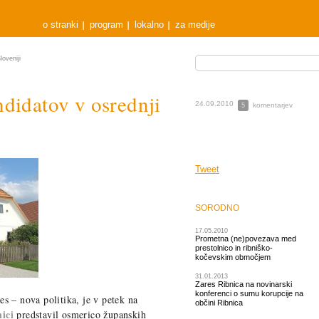
o stranki
program
lokalno
za medije
oveniji
didatov v osrednji
24.09.2010
komentarjev
5
Tweet
SORODNO
17.05.2010
Prometna (ne)povezava med
prestolnico in ribniško-
kočevskim območjem
31.01.2013
Zares Ribnica na novinarski
konferenci o sumu korupcije na
es – nova politika, je v petek na
občini Ribnica
ici
predstavil osmerico županskih