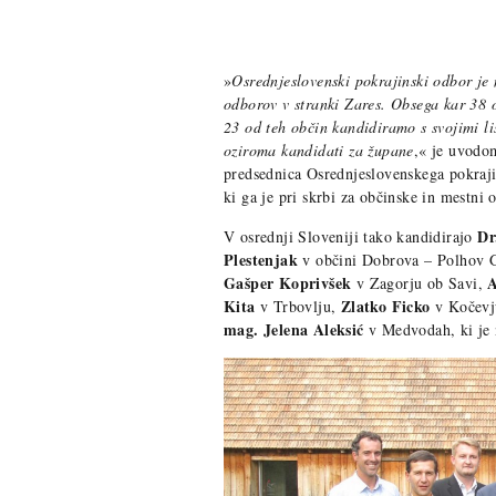
»
Osrednjeslovenski pokrajinski odbor je
odborov v stranki Zares. Obsega kar 38 
23 od teh občin kandidiramo s svojimi li
oziroma kandidati za župane
,« je uvodo
predsednica Osrednjeslovenskega pokrajin
ki ga je pri skrbi za občinske in mestni
Dr
V osrednji Sloveniji tako kandidirajo
Plestenjak
v občini Dobrova – Polhov 
Gašper Koprivšek
A
v Zagorju ob Savi,
Kita
Zlatko Ficko
v Trbovlju,
v Kočevj
mag. Jelena Aleksić
v Medvodah, ki je n