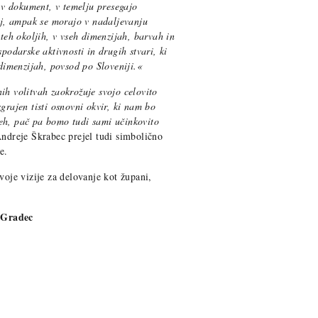
i v dokument, v temelju presegajo
cij, ampak se morajo v nadaljevanju
 teh okoljih, v vseh dimenzijah, barvah in
spodarske aktivnosti in drugih stvari, ki
 dimenzijah, povsod po Sloveniji.«
ih volitvah zaokrožuje svojo celovito
grajen tisti osnovni okvir, ki nam bo
eh, pač pa bomo tudi sami učinkovito
Andreje Škrabec prejel tudi simbolično
e.
voje vizije za delovanje kot župani,
 Gradec