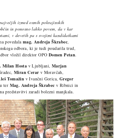
 največjih izmed osmih pokrajinskih
občin in ponosno lahko povem, da v kar
stami, v devetih pa s svojimi kandidatkami
mag. Andreja Škrabec
ma povedala
,
skega odbora, ki je tudi poudarila trud,
Domen Petan
 odbor vložil direktor OPO
.
. Milan Hosta
Marjan
v Ljubljani,
Miran Cerar
Gradec,
v Moravčah,
leš Tomažin
Gregor
v Ivančni Gorica,
Mag. Andreja Škrabec
u ter
v Ribnici in
a predstavitvi zaradi bolezni manjkala.