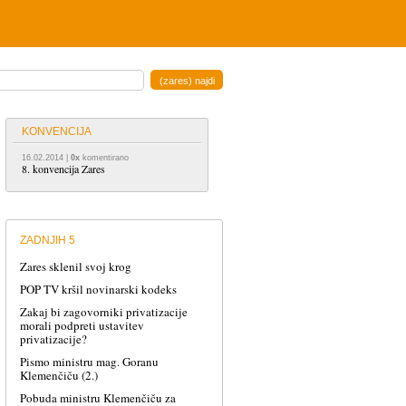
KONVENCIJA
16.02.2014
|
0x
komentirano
8. konvencija Zares
ZADNJIH 5
Zares sklenil svoj krog
POP TV kršil novinarski kodeks
Zakaj bi zagovorniki privatizacije
morali podpreti ustavitev
privatizacije?
Pismo ministru mag. Goranu
Klemenčiču (2.)
Pobuda ministru Klemenčiču za