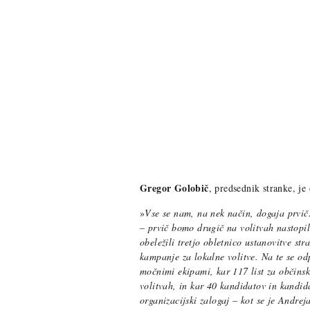
Gregor Golobič
, predsednik stranke, je 
»
Vse se nam, na nek način, dogaja prvič
– prvič bomo drugič na volitvah nastopil
obeležili tretjo obletnico ustanovitve s
kampanje za lokalne volitve. Na te se o
močnimi ekipami, kar 117 list za občinsk
volitvah, in kar 40 kandidatov in kandid
organizacijski zalogaj – kot se je Andrej