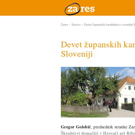
Zares
Novice
Devet županskih kandidatov v osrednji Sl
>
>
Devet županskih kan
Sloveniji
Gregor Golobič
, predsednik stranke Zar
Škrabčevi domačiji v Hrovači pri Ribn