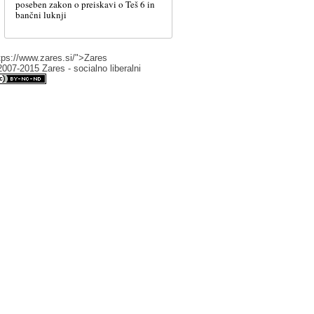
poseben zakon o preiskavi o Teš 6 in
bančni luknji
tps://www.zares.si/">Zares
007-2015 Zares - socialno liberalni