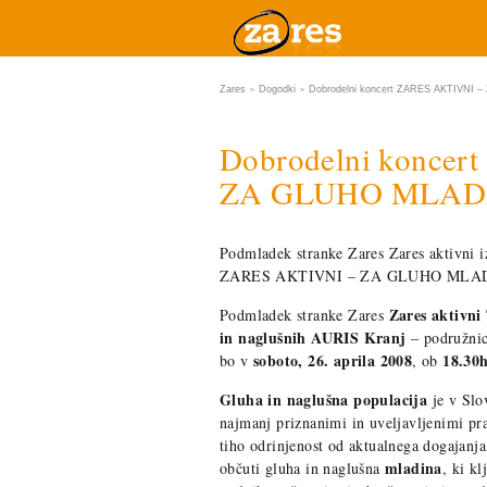
Zares
Dogodki
Dobrodelni koncert ZARES AKTIVNI
>
>
Dobrodelni konce
ZA GLUHO MLAD
Podmladek stranke Zares Zares aktivni iz
ZARES AKTIVNI – ZA GLUHO MLA
Zares aktivni 
Podmladek stranke Zares
in naglušnih AURIS Kranj
– podružni
soboto, 26. aprila 2008
18.30h
bo v
, ob
Gluha in naglušna populacija
je v Slov
najmanj priznanimi in uveljavljenimi pr
tiho odrinjenost od aktualnega dogajanj
mladina
občuti gluha in naglušna
, ki k