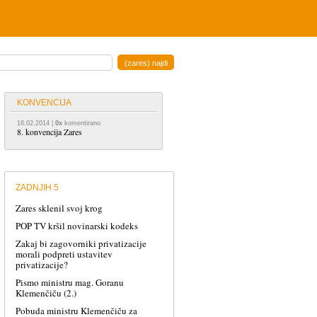
KONVENCIJA
16.02.2014
|
0x
komentirano
8. konvencija Zares
ZADNJIH 5
Zares sklenil svoj krog
POP TV kršil novinarski kodeks
Zakaj bi zagovorniki privatizacije
morali podpreti ustavitev
privatizacije?
Pismo ministru mag. Goranu
Klemenčiču (2.)
Pobuda ministru Klemenčiču za