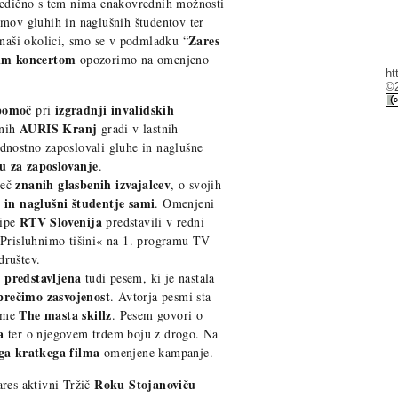
sledično s tem nima enakovrednih možnosti
emov gluhih in naglušnih študentov ter
Zares
 naši okolici, smo se v podmladku “
im koncertom
opozorimo na omenjeno
ht
©2
 pomoč
izgradnji invalidskih
pri
AURIS Kranj
šnih
gradi v lastnih
ednostno zaposlovali gluhe in naglušne
u za zaposlovanje
.
znanih glasbenih izvajalcev
več
, o svojih
i in naglušni študentje sami
. Omenjeni
RTV Slovenija
kipe
predstavili v redni
»Prisluhnimo tišini« na 1. programu TV
društev.
o predstavljena
tudi pesem, ki je nastala
prečimo zasvojenost
. Avtorja pesmi sta
The masta skillz
 ime
. Pesem govori o
ka
ter o njegovem trdem boju z drogo. Na
ga kratkega filma
omenjene kampanje.
Roku Stojanoviču
ares aktivni Tržič