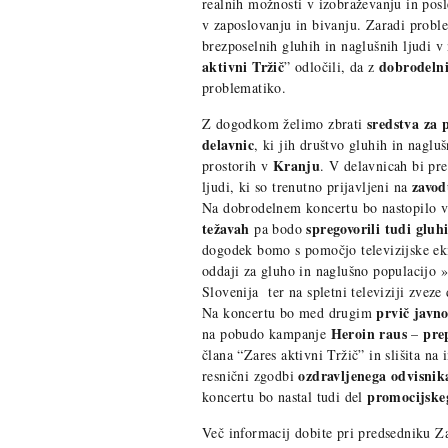
realnih možnosti v izobraževanju in po
v zaposlovanju in bivanju. Zaradi probl
brezposelnih gluhih in naglušnih ljudi v
aktivni Tržič
dobrodeln
” odločili, da z
problematiko.
sredstva za
Z dogodkom želimo zbrati
delavnic
, ki jih društvo gluhih in naglu
Kranju
prostorih v
. V delavnicah bi pr
zavod
ljudi, ki so trenutno prijavljeni na
Na dobrodelnem koncertu bo nastopilo 
težavah
spregovorili tudi gluh
pa bodo
dogodek bomo s pomočjo televizijske e
oddaji za gluho in naglušno populacijo 
Slovenija ter na spletni televiziji zveze 
prvič javn
Na koncertu bo med drugim
Heroin raus
pre
na pobudo kampanje
–
člana “Zares aktivni Tržič” in slišita na
ozdravljenega odvisni
resnični zgodbi
promocijske
koncertu bo nastal tudi del
Več informacij dobite pri predsedniku Z