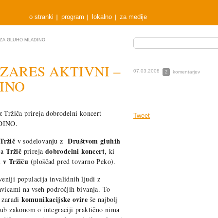
o stranki
program
lokalno
za medije
 – ZA GLUHO MLADINO
rt ZARES AKTIVNI –
07.03.2008
komentarjev
2
INO
 Tržiča prireja dobrodelni koncert
Tweet
DINO.
Tržič
Društvom gluhih
v sodelovanju z
Tržič
dobrodelni koncert
ca
prireja
, ki
 v Tržiču
(ploščad pred tovarno Peko).
eniji populacija invalidnih ljudi z
avicami na vseh področjih bivanja. To
komunikacijske ovire
a zaradi
še najbolj
ljub zakonom o integraciji praktično nima