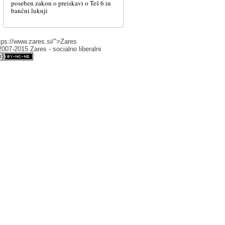
poseben zakon o preiskavi o Teš 6 in
bančni luknji
tps://www.zares.si/">Zares
007-2015 Zares - socialno liberalni