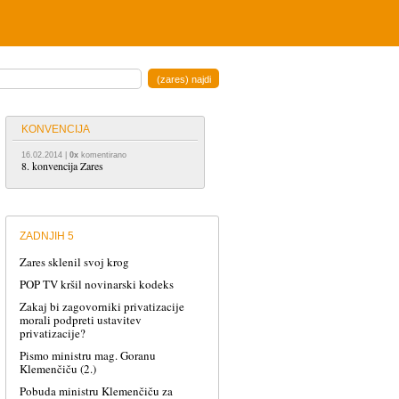
KONVENCIJA
16.02.2014
|
0x
komentirano
8. konvencija Zares
ZADNJIH 5
Zares sklenil svoj krog
POP TV kršil novinarski kodeks
Zakaj bi zagovorniki privatizacije
morali podpreti ustavitev
privatizacije?
Pismo ministru mag. Goranu
Klemenčiču (2.)
Pobuda ministru Klemenčiču za