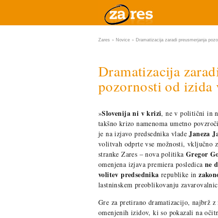
Zares
Novice
Dramatizacija zaradi preusmerjanja pozor
>
>
Dramatizacija zarad
pozornosti od izida 
Slovenija ni v krizi
»
, ne v politični in 
takšno krizo namenoma umetno povzročil
Janeza J
je na izjavo predsednika vlade
volitvah odprte vse možnosti, vključno 
Gregor Go
stranke Zares – nova politika
ne d
omenjena izjava premiera posledica
volitev predsednika
zakon
republike in
lastninskem preoblikovanju zavarovalnic
Gre za pretirano dramatizacijo, najbrž
omenjenih izidov, ki so pokazali na očit