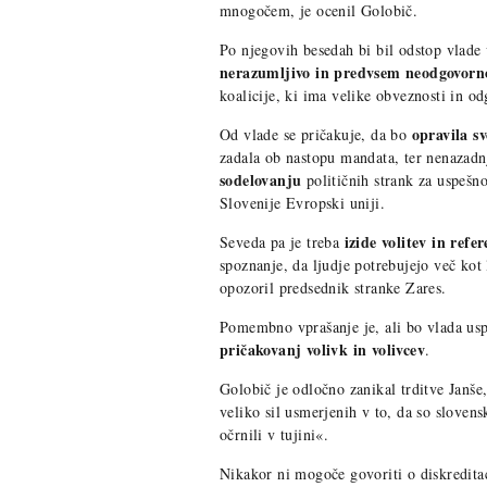
mnogočem, je ocenil Golobič.
Po njegovih besedah bi bil odstop vlade
nerazumljivo in predvsem neodgovorn
koalicije, ki ima velike obveznosti in od
opravila sv
Od vlade se pričakuje, da bo
zadala ob nastopu mandata, ter nenazadn
sodelovanju
političnih strank za uspešn
Slovenije Evropski uniji.
izide volitev in ref
Seveda pa je treba
spoznanje, da ljudje potrebujejo več kot 
opozoril predsednik stranke Zares.
Pomembno vprašanje je, ali bo vlada usp
pričakovanj volivk in volivcev
.
Golobič je odločno zanikal trditve Janše
veliko sil usmerjenih v to, da so slove
očrnili v tujini«.
Nikakor ni mogoče govoriti o diskreditaci