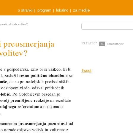
o stranki
program
lokalno
za medije
nosti od izida volitev?
i preusmerjanja
13.11.2007
komentarjev
64
volitev?
ne v gospodarski, zato bi si vsakdo, ki bi
Tweet
resno politično obsodbo
, zaslužil
,« se
anše
, da so po nedeljskih predsedniških
z odstopom vlade, odzval predsednik
lobič
.
Po Golobičevih besedah je
ovolj premišljene reakcije
na rezultate
odajnega referenduma
o zakonu o
.
preusmerjanja pozornosti
 z namenom
od
no nezadovoljstvo volivk in volivcev z