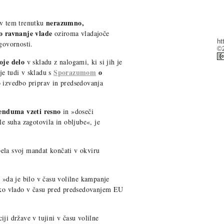
nerazumno,
 v tem trenutku
o ravnanje vlade
oziroma vladajoče
ht
govornosti.
©2
oje delo
v skladu z nalogami, ki si jih je
Sporazumom
o
je tudi v skladu s
o izvedbo priprav in predsedovanja
erenduma vzeti resno
in »doseči
le suha zagotovila in obljube«, je
ela svoj mandat končati v okviru
, »da je bilo v času volilne kampanje
nsko vlado v času pred predsedovanjem EU
ji države v tujini v času volilne