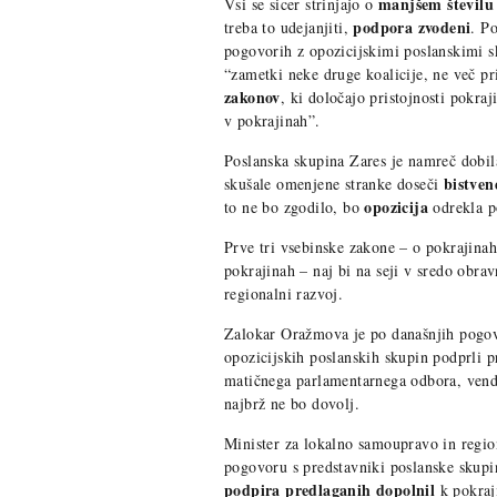
manjšem številu
Vsi se sicer strinjajo o
podpora zvodeni
treba to udejanjiti,
. P
pogovorih z opozicijskimi poslanskimi 
“zametki neke druge koalicije, ne več pr
zakonov
, ki določajo pristojnosti pokraj
v pokrajinah”.
Poslanska skupina Zares je namreč dobil
bistven
skušale omenjene stranke doseči
opozicija
to ne bo zgodilo, bo
odrekla p
Prve tri vsebinske zakone – o pokrajinah
pokrajinah – naj bi na seji v sredo obr
regionalni razvoj.
Zalokar Oražmova je po današnjih pogovo
opozicijskih poslanskih skupin podprli 
matičnega parlamentarnega odbora, vend
najbrž ne bo dovolj.
Minister za lokalno samoupravo in regio
pogovoru s predstavniki poslanske skupi
podpira predlaganih dopolnil
k pokraj