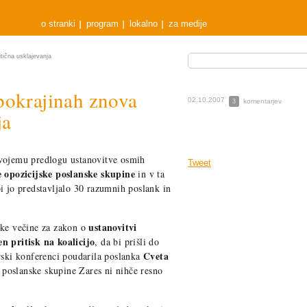
o stranki
program
lokalno
za medije
tična usklajevanja
pokrajinah znova
02.10.2007
komentarjev
3
ja
svojemu predlogu ustanovitve osmih
Tweet
e opozicijske poslanske skupine
in v ta
i jo predstavljalo 30 razumnih poslank in
ustanovitvi
ske večine za zakon o
n pritisk na koalicijo
, da bi prišli do
Cveta
rski konferenci poudarila poslanka
 poslanske skupine Zares ni nihče resno