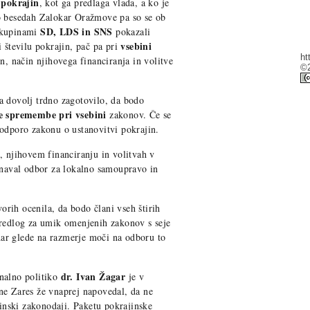
 pokrajin
, kot ga predlaga vlada, a ko je
o besedah Zalokar Oražmove pa so se ob
SD, LDS in SNS
skupinami
pokazali
vsebini
i številu pokrajin, pač pa pri
ht
in, način njihovega financiranja in volitve
©2
a dovolj trdno zagotovilo, da bodo
e spremembe pri vsebini
zakonov. Če se
odporo zakonu o ustanovitvi pokrajin.
, njihovem financiranju in volitvah v
avnaval odbor za lokalno samoupravo in
rih ocenila, da bodo člani vseh štirih
predlog za umik omenjenih zakonov s seje
ar glede na razmerje moči na odboru to
dr. Ivan Žagar
nalno politiko
je v
ne Zares že vnaprej napovedal, da ne
inski zakonodaji. Paketu pokrajinske