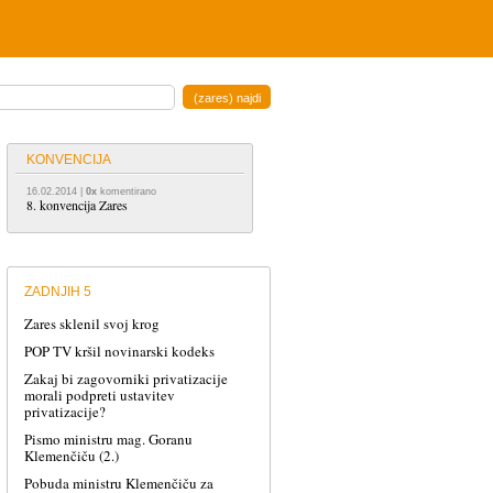
KONVENCIJA
16.02.2014
|
0x
komentirano
8. konvencija Zares
ZADNJIH 5
Zares sklenil svoj krog
POP TV kršil novinarski kodeks
Zakaj bi zagovorniki privatizacije
morali podpreti ustavitev
privatizacije?
Pismo ministru mag. Goranu
Klemenčiču (2.)
Pobuda ministru Klemenčiču za