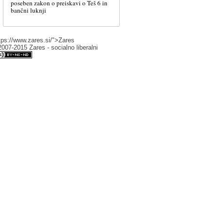
poseben zakon o preiskavi o Teš 6 in
bančni luknji
tps://www.zares.si/">Zares
007-2015 Zares - socialno liberalni