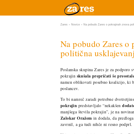
Zares
Novice
Na pobudo Zares o pokrajinah znova poli
>
>
Na pobudo Zares o 
politična usklajevan
Poslanska skupina Zares je za podporo 
skušala prepričati še preostal
pokrajin
namen oblikovati posebno koalicijo, ki b
poslancev.
To bi namreč zaradi potrebne dvotretjin
pokrajin
dodate
predstavljalo “nekakšen
manjšega števila pokrajin”, je na novina
Zalokar Oražem
in dodala, da predloga
zavrnil, a ga tudi nihče ni resno podprl.