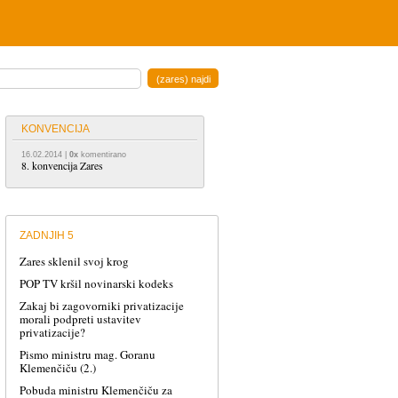
KONVENCIJA
16.02.2014
|
0x
komentirano
8. konvencija Zares
ZADNJIH 5
Zares sklenil svoj krog
POP TV kršil novinarski kodeks
Zakaj bi zagovorniki privatizacije
morali podpreti ustavitev
privatizacije?
Pismo ministru mag. Goranu
Klemenčiču (2.)
Pobuda ministru Klemenčiču za