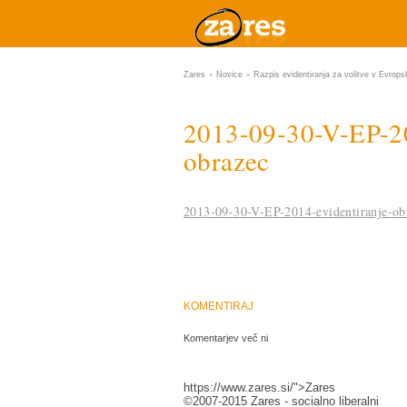
Zares
Novice
Razpis evidentiranja za volitve v Evrop
>
>
2013-09-30-V-EP-20
obrazec
2013-09-30-V-EP-2014-evidentiranje-ob
KOMENTIRAJ
Komentarjev več ni
https://www.zares.si/">Zares
©2007-2015 Zares - socialno liberalni