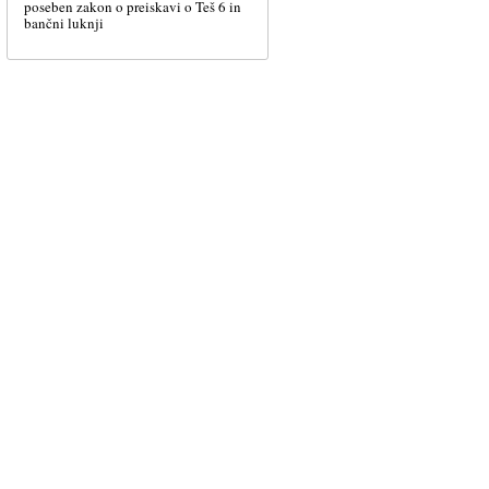
poseben zakon o preiskavi o Teš 6 in
bančni luknji