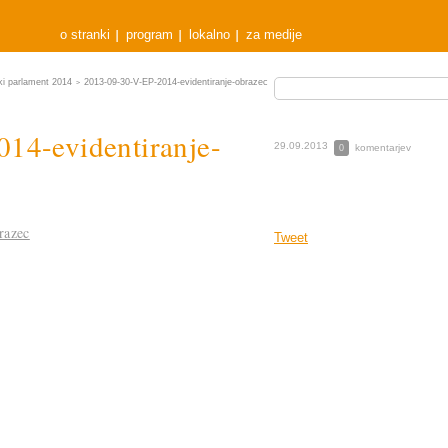
o stranki
program
lokalno
za medije
ski parlament 2014
2013-09-30-V-EP-2014-evidentiranje-obrazec
>
14-evidentiranje-
29.09.2013
komentarjev
0
razec
Tweet