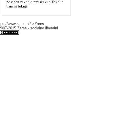
poseben zakon o preiskavi o Teš 6 in
bančni luknji
tps://www.zares.si/">Zares
007-2015 Zares - socialno liberalni