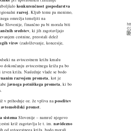
konkurenčnost gospodarstva
izboljšalo
razvoj
egionalni
. Kljub temu pa menimo,
nega omrežja temeljiti na
e Slovenije, finančno pa bi morala biti
ht
©2
nančnih sredstev
, ki jih zagotavljajo
evanjem cestnine, preostali delež
ugih virov
(zadolževanje, koncesije,
dseki na avtocestnem križu kmalu
po dokončanju avtocestnega križa pa bo
i izven križa. Naslednje vlade se bodo
avnanim razvojem prometa
, kot je
javnega potniškega prometa
rabe
, ki bo
n.
poselitev
iž v prihodnje oz. že vpliva na
i avtomobilski promet
.
ga sistema
Slovenije – namreč njegovo
navidezno
stni križ zagotavlja le t. im.
nih od avtocestnega križa, bodo morali