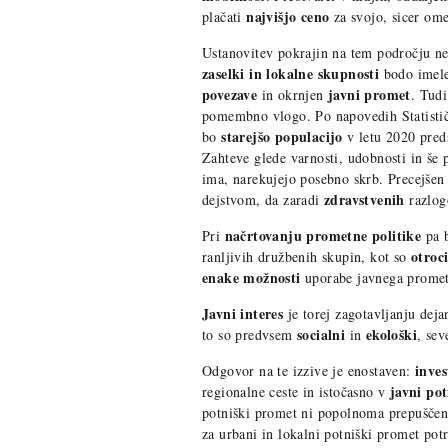
najvišjo ceno
plačati
za svojo, sicer om
Ustanovitev pokrajin na tem področju ne
zaselki in lokalne skupnosti
bodo imel
povezave
javni promet
in okrnjen
. Tudi
pomembno vlogo. Po napovedih Statisti
starejšo populacijo
bo
v letu 2020 pred
Zahteve glede varnosti, udobnosti in še p
ima, narekujejo posebno skrb. Precejšen d
zdravstvenih
dejstvom, da zaradi
razlog
načrtovanju prometne politike
Pri
pa b
otroc
ranljivih družbenih skupin, kot so
enake možnosti
uporabe javnega promet
Javni interes
je torej zagotavljanju dej
socialni
ekološki
to so predvsem
in
, sev
inves
Odgovor na te izzive je enostaven:
javni po
regionalne ceste in istočasno v
potniški promet ni popolnoma prepušče
za urbani in lokalni potniški promet po