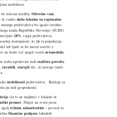
ejeno mobilnost.
Odročne vasi,
 bo ničesar uredila.
slabe lokalne in regionalne
e še vedno
 staranje prebivalstva bo igralo izredno
čnega urada Republike Slovenije (SURS)
18%
stavljalo
vsega prebivalstva.
osebej dostopnosti, ki jih ta populacija
el teh ljudi se bo moral soočiti z
avtomobila
ov ne bodo več mogli voziti
.
različne potrebe
o treba upoštevati tudi
i
invalidi
starejši
,
,
idr., ki morajo imeti
a.
mobilnosti
anske
prebivalstva. Razlogi za
eda pa tudi gospodarski.
ticije
(in to ne majhne) v lokalne in
tniški promet
. Nikjer na svetu javni
tržnim zakonitostim
n zgolj
– povsod so
finančne podpore
trebne
lokalnih