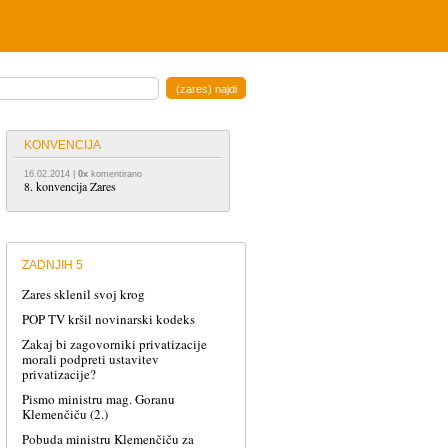
KONVENCIJA
16.02.2014
|
0x
komentirano
8. konvencija Zares
ZADNJIH 5
Zares sklenil svoj krog
POP TV kršil novinarski kodeks
Zakaj bi zagovorniki privatizacije
morali podpreti ustavitev
privatizacije?
Pismo ministru mag. Goranu
Klemenčiču (2.)
Pobuda ministru Klemenčiču za