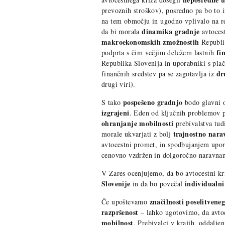
prevoznih stroškov), posredno pa bo to 
na tem območju in ugodno vplivalo na r
dinamika
gradnje
da bi morala
avtocest
makroekonomskih zmožnostih
Republik
fi
podprta s čim večjim deležem lastnih
Republika Slovenija in uporabniki s plač
dr
finančnih sredstev pa se zagotavlja iz
drugi viri).
pospešeno gradnjo
S tako
bodo glavni o
izgrajeni
. Eden od ključnih problemov 
ohranjanje mobilnosti
prebivalstva tud
trajnostno nar
morale ukvarjati z bolj
avtocestni promet, in spodbujanjem upo
cenovno vzdržen in dolgoročno naravna
V Zares ocenjujemo, da bo avtocestni kr
Slovenije
individualn
in da bo povečal
značilnosti
poselitvene
Če upoštevamo
razpršenost
– lahko ugotovimo, da avtoce
mobilnost
. Prebivalci v krajih, oddalje