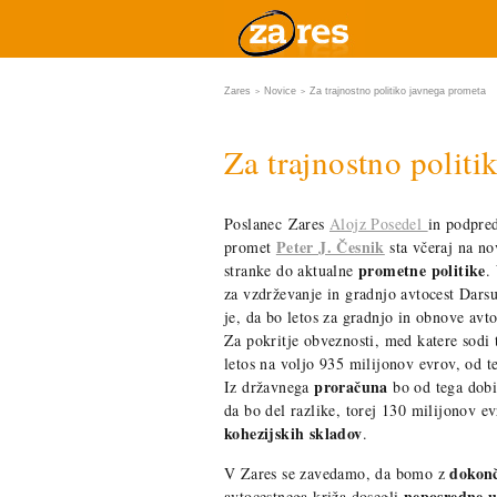
Zares
Novice
Za trajnostno politiko javnega prometa
>
>
Za trajnostno polit
Poslanec Zares
Alojz Posedel
in podpre
Peter J. Česnik
promet
sta včeraj na nov
prometne politike
stranke do aktualne
.
za vzdrževanje in gradnjo avtocest Dar
je, da bo letos za gradnjo in obnove avt
Za pokritje obveznosti, med katere sodi 
letos na voljo 935 milijonov evrov, od t
proračuna
Iz državnega
bo od tega dobil
da bo del razlike, torej 130 milijonov ev
kohezijskih skladov
.
dokon
V Zares se zavedamo, da bomo z
neposredne u
avtocestnega križa dosegli