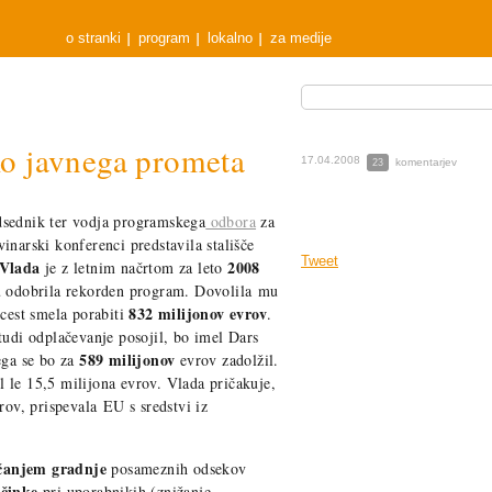
o stranki
program
lokalno
za medije
iko javnega prometa
17.04.2008
komentarjev
23
dsednik ter vodja programskega
odbora
za
inarski konferenci predstavila stališče
Tweet
Vlada
2008
je z letnim načrtom za leto
su odobrila rekorden program. Dovolila mu
832 milijonov evrov
ocest smela porabiti
.
tudi odplačevanje posojil, bo imel Dars
589 milijonov
ega se bo za
evrov zadolžil.
 le 15,5 milijona evrov. Vlada pričakuje,
rov, prispevala EU s sredstvi iz
čanjem gradnje
posameznih odsekov
činke
pri uporabnikih (znižanje